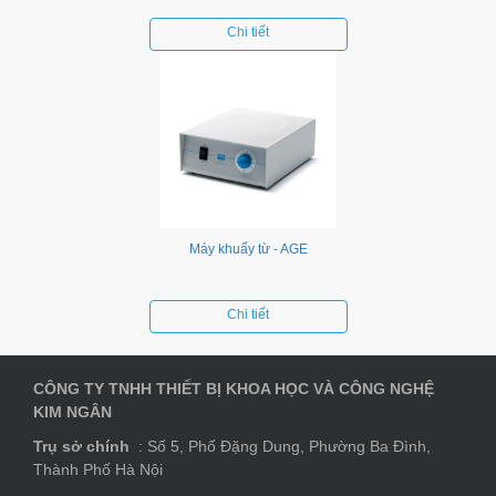
Chi tiết
Máy khuấy từ - AGE
Chi tiết
CÔNG TY TNHH THIẾT BỊ KHOA HỌC VÀ CÔNG NGHỆ
KIM NGÂN
Trụ sở chính
: Số 5, Phố Đặng Dung, Phường Ba Đình,
Thành Phố Hà Nội