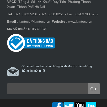
VPGD
: Tầng 3, Số 144 Khuất Duy Tiến, Phường Thanh
Xuân, Thành Phố Hà Nội
Tel
: 024.3783 5231 - 024 3858 0251 - Fax : 024.3783 5232
Email
: kimteco@kimteco.vn
Website
: www.kimteco.vn
Mã số thuế
: 0105326640
Gửi email của bạn cho chúng tôi để được nhận những
thông tin mới nhất
Gửi