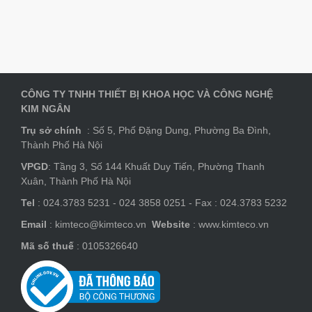
CÔNG TY TNHH THIẾT BỊ KHOA HỌC VÀ CÔNG NGHỆ
KIM NGÂN
Trụ sở chính
: Số 5, Phố Đặng Dung, Phường Ba Đình,
Thành Phố Hà Nội
VPGD
: Tầng 3, Số 144 Khuất Duy Tiến, Phường Thanh
Xuân, Thành Phố Hà Nội
Tel
: 024.3783 5231 - 024 3858 0251 - Fax : 024.3783 5232
Email
: kimteco@kimteco.vn
Website
: www.kimteco.vn
Mã số thuế
: 0105326640