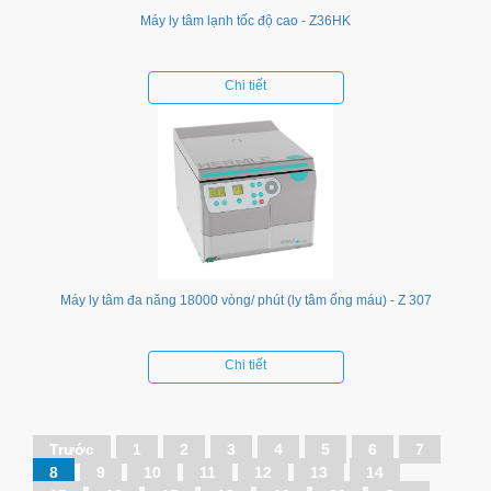
Máy ly tâm lạnh tốc độ cao - Z36HK
Chi tiết
Máy ly tâm đa năng 18000 vòng/ phút (ly tâm ống máu) - Z 307
Chi tiết
Trước
1
2
3
4
5
6
7
8
9
10
11
12
13
14