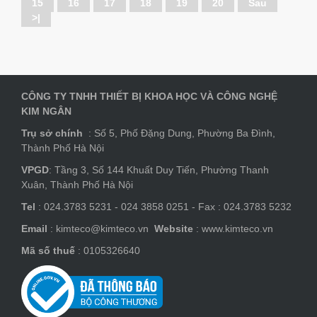
15
16
17
18
19
20
Sau
>|
CÔNG TY TNHH THIẾT BỊ KHOA HỌC VÀ CÔNG NGHỆ
KIM NGÂN
Trụ sở chính
: Số 5, Phố Đặng Dung, Phường Ba Đình,
Thành Phố Hà Nội
VPGD
: Tầng 3, Số 144 Khuất Duy Tiến, Phường Thanh
Xuân, Thành Phố Hà Nội
Tel
: 024.3783 5231 - 024 3858 0251 - Fax : 024.3783 5232
Email
: kimteco@kimteco.vn
Website
: www.kimteco.vn
Mã số thuế
: 0105326640