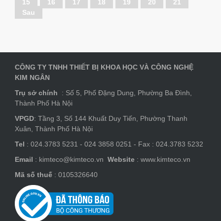
15
16
17
18
19
20
21
Sau
CÔNG TY TNHH THIẾT BỊ KHOA HỌC VÀ CÔNG NGHỆ
KIM NGÂN
Trụ sở chính
: Số 5, Phố Đặng Dung, Phường Ba Đình,
Thành Phố Hà Nội
VPGD
: Tầng 3, Số 144 Khuất Duy Tiến, Phường Thanh
Xuân, Thành Phố Hà Nội
Tel
: 024.3783 5231 - 024 3858 0251 - Fax : 024.3783 5232
Email
: kimteco@kimteco.vn
Website
: www.kimteco.vn
Mã số thuế
: 0105326640