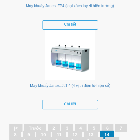
Máy khuấy Jartest FP4 (loại xách tay đi hiện trường)
Chi tiết
Máy khuấy Jartest JLT 4 (4 vị trí điện tử hiện số)
Chi tiết
|<
Trước
2
3
4
5
6
7
8
9
10
11
12
13
14